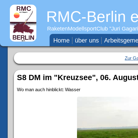
RMC-Berlin e
RaketenModellsportClub "
Juri Gagar
Home
über uns
Arbeitsgeme
Zur Ga
S8 DM im "Kreuzsee", 06. August
Wo man auch hinblickt: Wasser