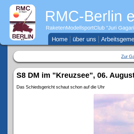
RMC-Berlin e
RaketenModellsportClub "
Juri Gagar
Home
über uns
Arbeitsgeme
Zur Ga
S8 DM im "Kreuzsee", 06. August
Das Schiedsgericht schaut schon auf die Uhr