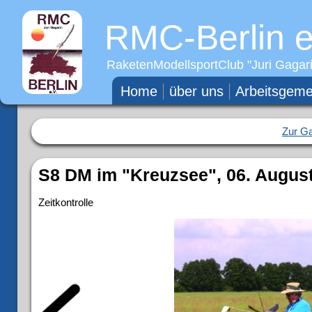
RMC-Berlin e
RaketenModellsportClub "
Juri Gagar
Home
über uns
Arbeitsgeme
Zur Ga
S8 DM im "Kreuzsee", 06. August
Zeitkontrolle