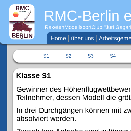
RMC-Berlin e
RaketenModellsportClub "
Juri Gagar
Home
über uns
Arbeitsgeme
S1
S2
S3
S4
Klasse S1
Gewinner des Höhenflugwettbewerb
Teilnehmer, dessen Modell die größ
In drei Durchgängen können mit zw
absolviert werden.