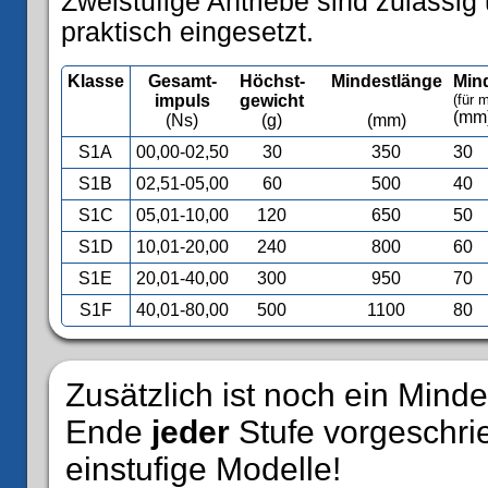
Zweistufige Antriebe sind zulässi
praktisch eingesetzt.
Klasse
Gesamt-
Höchst-
Mindestlänge
Min
impuls
gewicht
(für 
(mm
(Ns)
(g)
(mm)
S1A
00,00-02,50
30
350
30
S1B
02,51-05,00
60
500
40
S1C
05,01-10,00
120
650
50
S1D
10,01-20,00
240
800
60
S1E
20,01-40,00
300
950
70
S1F
40,01-80,00
500
1100
80
Zusätzlich ist noch ein Mi
Ende
jeder
Stufe vorgeschrie
einstufige Modelle!