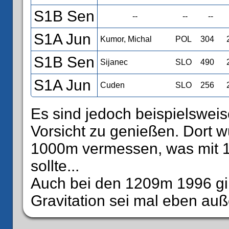
S1B Sen
--
--
--
S1A Jun
Kumor, Michal
POL
304
S1B Sen
Sijanec
SLO
490
S1A Jun
Cuden
SLO
256
Es sind jedoch beispielswei
Vorsicht zu genießen. Dort w
1000m vermessen, was mit 
sollte...
Auch bei den 1209m 1996 gib
Gravitation sei mal eben auß