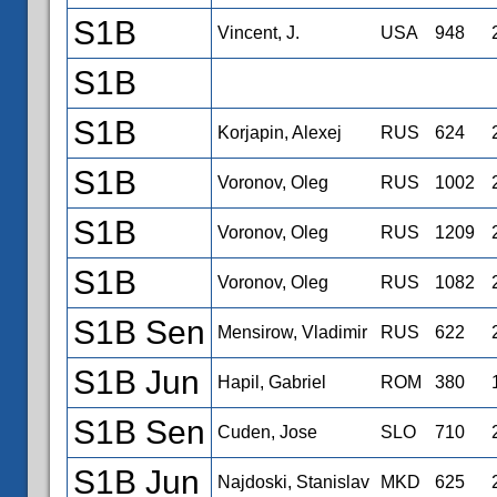
S1B
Vincent, J.
USA
948
S1B
S1B
Korjapin, Alexej
RUS
624
S1B
Voronov, Oleg
RUS
1002
S1B
Voronov, Oleg
RUS
1209
S1B
Voronov, Oleg
RUS
1082
S1B Sen
Mensirow, Vladimir
RUS
622
S1B Jun
Hapil, Gabriel
ROM
380
S1B Sen
Cuden, Jose
SLO
710
S1B Jun
Najdoski, Stanislav
MKD
625